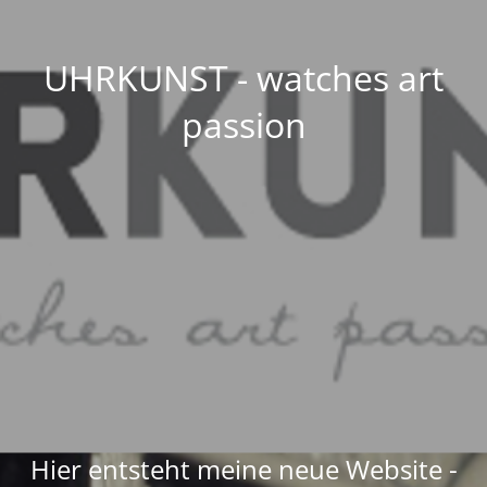
UHRKUNST - watches art
passion
Hier entsteht meine neue Website -